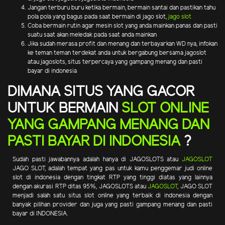
Jangan terburu buru ketika bermain, bermain santai dan pastikan tahu
pola pola yang bagus pada saat bermain di jago slot,
jago slot
Coba bermain rutin agar mesin slot yang anda mainkan panas dan pasti
suatu saat akan meledak pada saat anda mainkan
Jika sudah merasa profit dan menang dan terbayarkan WD nya, infokan
ke teman teman terdekat anda untuk bergabung bersama jagoslot
atau jagoslots, situs terpercaya yang gampang menang dan pasti
bayar di indonesia
DIMANA SITUS YANG GACOR
UNTUK BERMAIN
SLOT ONLINE
YANG GAMPANG MENANG DAN
PASTI BAYAR DI INDONESIA
?
Sudah pasti jawabannya adalah hanya di JAGOSLOTS atau
JAGOSLOT
JAGO SLOT, adalah tempat yang pas untuk kamu penggemar judi online
slot di indonesia dengan tingkat RTP yang tinggi diatas yang lainnya
dengan akurasi RTP ditas 95%, JAGOSLOTS atau
JAGOSLOT
, JAGO SLOT
menjadi salah satu situs slot online yang terbaik di indonesia dengan
banyak pilihan provider dan juga yang pasti gampang menang dan pasti
bayar di INDONESIA.