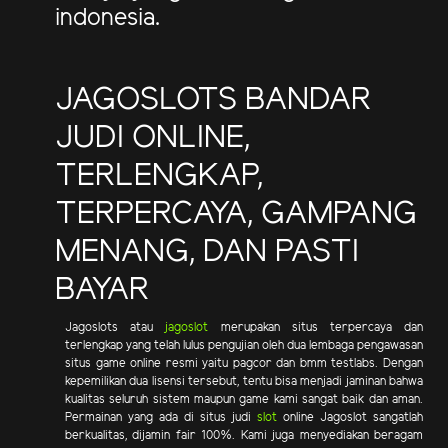
indonesia.
JAGOSLOTS BANDAR
JUDI ONLINE,
TERLENGKAP,
TERPERCAYA, GAMPANG
MENANG, DAN PASTI
BAYAR
Jagoslots atau
jagoslot
merupakan situs terpercaya dan
terlengkap yang telah lulus pengujian oleh dua lembaga pengawasan
situs game online resmi yaitu pagcor dan bmm testlabs. Dengan
kepemilikan dua lisensi tersebut, tentu bisa menjadi jaminan bahwa
kualitas seluruh sistem maupun game kami sangat baik dan aman.
Permainan yang ada di situs judi
slot
online Jagoslot sangatlah
berkualitas, dijamin fair 100%. Kami juga menyediakan beragam