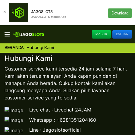
×
JAGOSLOTS
Download
JAGOSLOTS Mobile App
MASUK
DAFTAR
Hubungi Kami
BERANDA
Hubungi Kami
Customer service kami tersedia 24 jam selama 7 hari.
Kami akan terus melayani Anda kapan pun dan di
manapun Anda berada. Cukup kontak kami akan
langsung menyapa Anda. Silakan pilih layanan
customer service yang tersedia.
Live chat : Livechat 24JAM
Whatsapp : +6281351204160
Line : Jagoslotsofficial