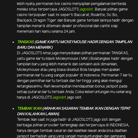
lebih nyata, permainan live casino menyajikan pengalaman berbeda
melalui situs terpercaya JAGOSLOTS
jagoslot
. Banyak pilihan game
casino terpopuler saat ini seperti Baccarat, Roulette, Sic Bo,
Blackjack, Dragon Tiger dan Banyak game terbaik lainnya hadir dengan
tampilan menarik ditemani dealer profesional dan cantik siap
menemani hari kamu selama 24 jam.
TANGKAS
(GAME KARTU MICKEYMOUSE HADIR DENGAN TAMPILAN
BARU DAN MENARIK)
Di JAGOSLOTS kmai juga menyediakan pilihan permainan TANGKAS,
yaitu game kartu klasik Mickeymouse ( MM ) Bolatangkas hadir dengan
tampilan baru yang lebih menarik dan semakin asik dimainkan,
Mickeymouse atau yang biasa disebut Bola tangkas merupakan
permainan kartu yang sangat populer di Indonesia. Permainan 7 kartu
dengan pemilihan kartu terbaik dan tertinggi yang akan menguji
ketangkasanmu. Raih kesempatan mendapatkan bonus jackpot pada
setiap putaran kartu terbaik Anda, Coba keberuntungan mu sekarang
hanya di JAGOSLOTS
jagoslot
jago slot.
TEMBAK IKAN
(ARAHKAN SASARAN TEMBAK IKAN DENGAN TEPAT
DAN KALAHKAN LAWAN)
Tembak ikan saat ini juga hadir di JAGOSLOTS jago slot dengan
berbagai pilihan provider terlengkap dan terpercaya di INDONESIA,
hanya dengan tembak sasaran dan kalahkan lawan anda bisa daatkan
jackpot berhadiah uang yang sangat menguntungkan dan gampang