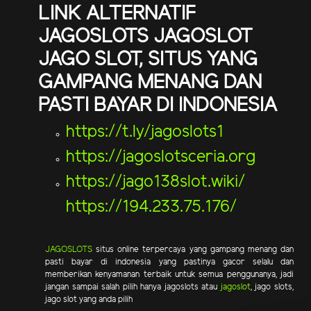
LINK ALTERNATIF
JAGOSLOTS JAGOSLOT
JAGO SLOT, SITUS YANG
GAMPANG MENANG DAN
PASTI BAYAR DI INDONESIA
https://t.ly/jagoslots1
https://jagoslotsceria.org
https://jago138slot.wiki/
https://194.233.75.176/
JAGOSLOTS
situs online terpercaya yang gampang menang dan
pasti bayar di indonesia yang pastinya gacor selalu dan
memberikan kenyamanan terbaik untuk semua penggunanya, jadi
jangan sampai salah pilih hanya jagoslots atau
jagoslot
, jago slots,
jago slot yang anda pilih