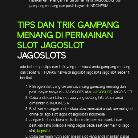
rasakan kemenangan fantastis hanya di JAGOSLOT,situs
gampang menang dan pasti bayar di INDONESIA.
TIPS DAN TRIK GAMPANG
MENANG DI PERMAINAN
SLOT JAGOSLOT
JAGOSLOTS
ada beberapa tips dan trik yang membuat anda gampang menang
dan cepat WITHDRAW hanya di jagoslot jagoslots jago slot seperti
berikut :
Pilih agen slot yang terpercaya yang gampang menang dan
pasti bayar hanya di JAGOSLOTS atau
JAGOSLOT
, JAGO SLOT
Coba anda cari tahu slot apa yang sedang hits atau ramai
dimainkan di INDONESIA
Pastikan keuangan anda cukup atau memadai untuk bermain judi
online di jago slot jagoslot jagoslots indonesia
Jangan terburu buru ketika bermain, bermain santai dan
pastikan tahu pola pola yang bagus pada saat bermain di jago
slot,
jagoslot
Coba bermain rutin agar mesin slot yang anda mainkan panas