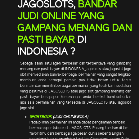
JAGOSLOTS,
BANDAR
JUDI ONLINE YANG
GAMPANG MENANG DAN
PASTI BAYAR
DI
INDONESIA ?
Sebagai salah satu agen terbesar dan terpercaya yang gampang
menang dan pasti bayar di INDONESIA, jagoslots atau jagoslot jago
slot menyediakan banyak berbagai permainan yang sangat lengkap,
membuat anda sebagai pemain pun tidak bosan untuk terus
bermain dan memilih berbagai permainan yang telah kami sediakan,
yang pastinya di JAGOSLOTS atau jago slot gampang menang dan
pasti bayar berapapun kemenangan anda. berikut kami sebutkan
apa saja permnainan yang tersedia di JAGOSLOTS atau jagoslot
jago slot :
SPORTBOOK
(JUDI ONLINE BOLA)
Pada pilihan permainan ini anda dapat pengalaman terbaik
bermain sportsbook di JAGOSLOTS! Pasang taruhan di tim
favoritmu dari berbagai liga besar dunia seperti English