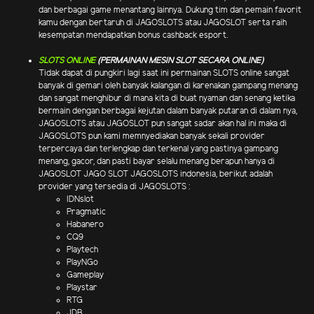
dan berbagai game menantang lainnya. Dukung tim dan pemain favorit
kamu dengan bertaruh di JAGOSLOTS atau JAGOSLOT serta raih
kesempatan mendapatkan bonus cashback esport.
SLOTS ONLINE
(PERMAINAN MESIN SLOT SECARA ONLINE)
Tidak dapat di pungkiri lagi saat ini permainan SLOTS online sangat
banyak di gemari oleh banyak kalangan di karenakan gampang menang
dan sangat menghibur di mana kita di buat nyaman dan senang ketika
bermain dengan berbagai kejutan dalam banyak putaran di dalam nya,
JAGOSLOTS atau JAGOSLOT pun sangat sadar akan hal ini maka di
JAGOSLOTS pun kami memnyediakan banyak sekali provider
terpercaya dan terlengkap dan terkenal yang pastinya gampang
menang, gacor, dan pasti bayar selalu menang berapun hanya di
JAGOSLOT JAGO SLOT JAGOSLOTS indonesia, berikut adalah
provider yang tersedia di JAGOSLOTS :
IDNslot
Pragmatic
Habanero
CQ9
Playtech
PlayNGo
Gameplay
Playstar
RTG
JDB