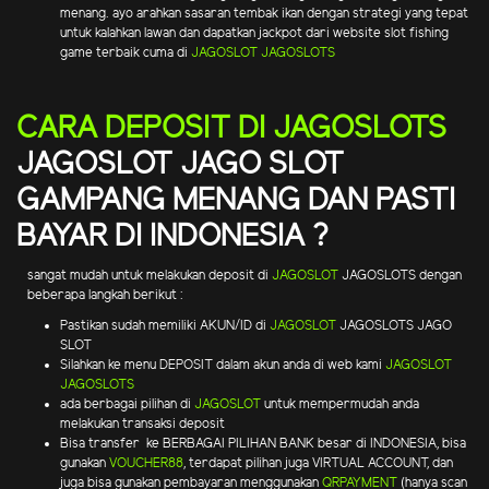
menang. ayo arahkan sasaran tembak ikan dengan strategi yang tepat
untuk kalahkan lawan dan dapatkan jackpot dari website slot fishing
game terbaik cuma di
JAGOSLOT
JAGOSLOTS
CARA DEPOSIT DI JAGOSLOTS
JAGOSLOT JAGO SLOT
GAMPANG MENANG DAN PASTI
BAYAR DI INDONESIA ?
sangat mudah untuk melakukan deposit di
JAGOSLOT
JAGOSLOTS dengan
beberapa langkah berikut :
Pastikan sudah memiliki AKUN/ID di
JAGOSLOT
JAGOSLOTS JAGO
SLOT
Silahkan ke menu DEPOSIT dalam akun anda di web kami
JAGOSLOT
JAGOSLOTS
ada berbagai pilihan di
JAGOSLOT
untuk mempermudah anda
melakukan transaksi deposit
Bisa transfer ke BERBAGAI PILIHAN BANK besar di INDONESIA, bisa
gunakan
VOUCHER88
, terdapat pilihan juga VIRTUAL ACCOUNT, dan
juga bisa gunakan pembayaran menggunakan
QRPAYMENT
(hanya scan