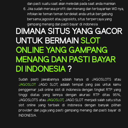
dan pasti suatu saat akan meledak pada saat anda mainkan
Jika sudah merasa profit dan menang dan terbayarkan WD nya,
infokan ke teman teman terdekat anda untuk bergabung
bersama jagoslot atau jagoslots, situs terpercaya yang
gampang menang dan pasti bayar di indonesia
DIMANA SITUS YANG GACOR
UNTUK BERMAIN
SLOT
ONLINE YANG GAMPANG
MENANG DAN PASTI BAYAR
DI INDONESIA
?
Sudah pasti jawabannya adalah hanya di JAGOSLOTS atau
JAGOSLOT
JAGO SLOT, adalah tempat yang pas untuk kamu
penggemar judi online slot di indonesia dengan tingkat RTP yang
tinggi diatas yang lainnya dengan akurasi RTP ditas 95%,
JAGOSLOTS atau
JAGOSLOT
, JAGO SLOT menjadi salah satu situs
slot online yang terbaik di indonesia dengan banyak pilihan
provider dan juga yang pasti gampang menang dan pasti bayar di
INDONESIA.