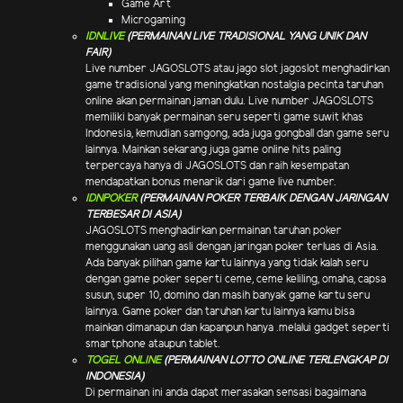
Game Art
Microgaming
IDNLIVE
(PERMAINAN LIVE TRADISIONAL YANG UNIK DAN
FAIR)
Live number JAGOSLOTS atau jago slot jagoslot menghadirkan
game tradisional yang meningkatkan nostalgia pecinta taruhan
online akan permainan jaman dulu. Live number JAGOSLOTS
memiliki banyak permainan seru seperti game suwit khas
Indonesia, kemudian samgong, ada juga gongball dan game seru
lainnya. Mainkan sekarang juga game online hits paling
terpercaya hanya di JAGOSLOTS dan raih kesempatan
mendapatkan bonus menarik dari game live number.
IDNPOKER
(PERMAINAN POKER TERBAIK DENGAN JARINGAN
TERBESAR DI ASIA)
JAGOSLOTS menghadirkan permainan taruhan poker
menggunakan uang asli dengan jaringan poker terluas di Asia.
Ada banyak pilihan game kartu lainnya yang tidak kalah seru
dengan game poker seperti ceme, ceme keliling, omaha, capsa
susun, super 10, domino dan masih banyak game kartu seru
lainnya. Game poker dan taruhan kartu lainnya kamu bisa
mainkan dimanapun dan kapanpun hanya .melalui gadget seperti
smartphone ataupun tablet.
TOGEL ONLINE
(PERMAINAN LOTTO ONLINE TERLENGKAP DI
INDONESIA)
Di permainan ini anda dapat merasakan sensasi bagaimana