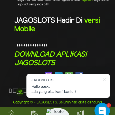
jago slot yang anda pilih
JAGOSLOTS Hadir Di
versi
Mobile
⬇️⬇️⬇️⬇️⬇️⬇️⬇️⬇️⬇️⬇️⬇️⬇️⬇️⬇️⬇️⬇️⬇️
DOWNLOAD APLIKASI
JAGOSLOTS
JAGOSLOTS
Hallo bosku !
ada yang bisa kami bantu ?
Copyright © - JAGOSLOTS. Seluruh hak cipta dilindungi
1