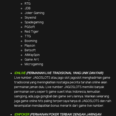
RTG
JDB
Joker Gaming
Skywind
Spadegaming
PGSoft
Red Tiger
TTG
Booming
Playson
Betsoft
AllWaySpin
Game Art
Microgaming
IDNLIVE
(PERMAINAN LIVE TRADISIONAL YANG UNIK DAN FAIR)
Live number JAGOSLOTS atau jago slot jagoslot menghadirkan game
tradisional yang meningkatkan nostalgia pecinta taruhan online akan
permainan jaman dulu. Live number JAGOSLOTS memiliki banyak
permainan seru seperti game suwit khas Indonesia, kemudian
samgong, ada juga gongball dan game seru lainnya. Mainkan sekarang
juga game online hits paling terpercaya hanya di JAGOSLOTS dan raih
kesempatan mendapatkan bonus menarik dari game live number.
IDNPOKER
(PERMAINAN POKER TERBAIK DENGAN JARINGAN