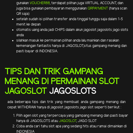
gunakan
VOUCHER88
, terdapat pilihan juga VIRTUAL ACCOUNT, dan
juga bisa gunakan pembayaran menggunakan
QRPAYMENT
(hanya scan
QR saja)
setelah sudah isi pilihan transfer anda tinggal tunggu saja dalam 1-5
menit ke depan
otomatis uang anda jadi CHIPS dalam akun jagoslot jagoslots jago slots
anda
silahkan masuk ke permainan pilihan anda lalu mainkan dan rasakan
kemenangan fantastis hanya di JAGOSLOT,situs gampang menang dan
pasti bayar di INDONESIA.
TIPS DAN TRIK GAMPANG
MENANG DI PERMAINAN SLOT
JAGOSLOT
JAGOSLOTS
ada beberapa tips dan trik yang membuat anda gampang menang dan
cepat WITHDRAW hanya di jagoslot jagoslots jago slot seperti berikut :
Pilih agen slot yang terpercaya yang gampang menang dan pasti bayar
hanya di JAGOSLOTS atau
JAGOSLOT
, JAGO SLOT
Coba anda cari tahu slot apa yang sedang hits atau ramai dimainkan di
INDONESIA