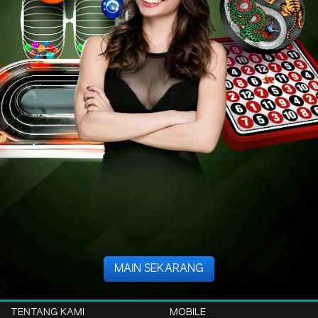
MAIN SEKARANG
TENTANG KAMI
MOBILE