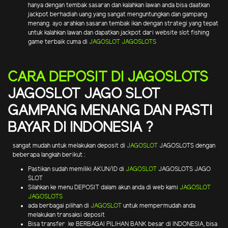
hanya dengan tembak sasaran dan kalahkan lawan anda bisa daatkan
jackpot berhadiah uang yang sangat menguntungkan dan gampang
menang. ayo arahkan sasaran tembak ikan dengan strategi yang tepat
untuk kalahkan lawan dan dapatkan jackpot dari website slot fishing
game terbaik cuma di
JAGOSLOT
JAGOSLOTS
CARA DEPOSIT DI JAGOSLOTS
JAGOSLOT JAGO SLOT
GAMPANG MENANG DAN PASTI
BAYAR DI INDONESIA ?
sangat mudah untuk melakukan deposit di
JAGOSLOT
JAGOSLOTS dengan
beberapa langkah berikut :
Pastikan sudah memiliki AKUN/ID di
JAGOSLOT
JAGOSLOTS JAGO
SLOT
Silahkan ke menu DEPOSIT dalam akun anda di web kami
JAGOSLOT
JAGOSLOTS
ada berbagai pilihan di
JAGOSLOT
untuk mempermudah anda
melakukan transaksi deposit
Bisa transfer ke BERBAGAI PILIHAN BANK besar di INDONESIA, bisa