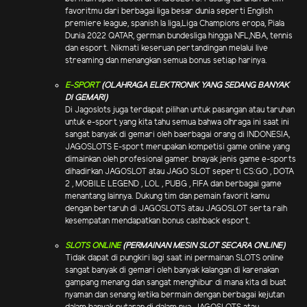
favoritmu dari berbagai liga besar dunia seperti English
premiere league, spanish la liga,Liga Champions eropa, Piala
Dunia 2022 QATAR, german bundesliga hingga NFL,NBA, tennis
dan esport. Nikmati keseruan pertandingan melalui live
streaming dan menangkan semua bonus setiap harinya.
E-SPORT
(OLAHRAGA ELEKTRONIK YANG SEDANG BANYAK
DI GEMARI)
Di Jagoslots juga terdapat pilihan untuk pasangan atau taruhan
untuk e-sport yang kita tahu semua bahwa olhraga ini saat ini
sangat banyak di gemari oleh baerbagai orang di INDONESIA,
JAGOSLOTS E-sport merupakan kompetisi game online yang
dimainkan oleh profesional gamer. bnayak jenis game e-sports
dihadirkan JAGOSLOT atau JAGO SLOT seperti CS:GO , DOTA
2 , MOBILE LEGEND , LOL , PUBG , FIFA dan berbagai game
menantang lainnya. Dukung tim dan pemain favorit kamu
dengan bertaruh di JAGOSLOTS atau JAGOSLOT serta raih
kesempatan mendapatkan bonus cashback esport.
SLOTS ONLINE
(PERMAINAN MESIN SLOT SECARA ONLINE)
Tidak dapat di pungkiri lagi saat ini permainan SLOTS online
sangat banyak di gemari oleh banyak kalangan di karenakan
gampang menang dan sangat menghibur di mana kita di buat
nyaman dan senang ketika bermain dengan berbagai kejutan