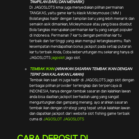
TAMPILAN BARU DAN MENARIK)
Di JAGOSLOTS kmai juga menyediakan pilihan permainan
TANGKAS, yaitu game kartu klasik Mickeymouse ( MM )
Bolatangkas hadir dengan tampilan baru yang lebih menarik dan
semakin asik dimainkan, Mickeymouse atau yang biasa disebut
Bola tangkas merupakan permainan kartu yang sangat populer
di Indonesia. Permainan 7 kartu dengan pemilihan kartu
terbaik dan tertinggi yang akan menguji ketangkasanmu. Raih
kesempatan mendapatkan bonus jackpot pada setiap putaran
kartu terbaik Anda, Coba keberuntungan mu sekarang hanya di
JAGOSLOTS
jagoslot
jago slot.
TEMBAK IKAN
(ARAHKAN SASARAN TEMBAK IKAN DENGAN
TEPAT DAN KALAHKAN LAWAN)
Tembak ikan saat ini juga hadir di JAGOSLOTS jago slot dengan
berbagai pilihan provider terlengkap dan terpercaya di
INDONESIA, hanya dengan tembak sasaran dan kalahkan lawan
anda bisa daatkan jackpot berhadiah uang yang sangat
menguntungkan dan gampang menang. ayo arahkan sasaran
tembak ikan dengan strategi yang tepat untuk kalahkan lawan
dan dapatkan jackpot dari website slot fishing game terbaik
cuma di
JAGOSLOT
JAGOSLOTS
CARA DEPOSIT DI