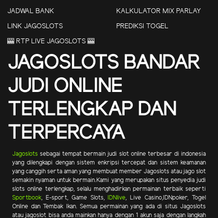
JADWAL BANK
KALKULATOR MIX PARLAY
LINK JAGOSLOTS
PREDIKSI TOGEL
🎰 RTP LIVE JAGOSLOTS 🎰
JAGOSLOTS BANDAR
JUDI ONLINE
TERLENGKAP DAN
TERPERCAYA
Jagoslots
sebagai tempat bermain judi slot online terbesar di indonesia
yang dilengkapi dengan sistem enkripsi tercepat dan sistem keamanan
yang canggih serta aman yang membuat member Jagoslots atau jago slot
semakin nyaman untuk bermain.Kami yang merupakan situs penyedia judi
slots online terlengkap, selalu menghadirkan permainan terbaik seperti
Sportbook
, E-sport, Game Slots,
IDNlive
, Live Casino,IDNpoker, Togel
Online dan Tembak Ikan. Semua permainan yang ada di situs Jagoslots
atau jagoslot bisa anda mainkan hanya dengan 1 akun saja dengan langkah