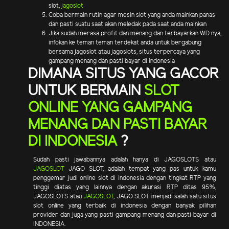
slot,
jagoslot
Coba bermain rutin agar mesin slot yang anda mainkan panas
dan pasti suatu saat akan meledak pada saat anda mainkan
Jika sudah merasa profit dan menang dan terbayarkan WD nya,
infokan ke teman teman terdekat anda untuk bergabung
bersama jagoslot atau jagoslots, situs terpercaya yang
gampang menang dan pasti bayar di indonesia
DIMANA SITUS YANG GACOR
UNTUK BERMAIN
SLOT
ONLINE YANG GAMPANG
MENANG DAN PASTI BAYAR
DI INDONESIA
?
Sudah pasti jawabannya adalah hanya di JAGOSLOTS atau
JAGOSLOT
JAGO SLOT, adalah tempat yang pas untuk kamu
penggemar judi online slot di indonesia dengan tingkat RTP yang
tinggi diatas yang lainnya dengan akurasi RTP ditas 95%,
JAGOSLOTS atau
JAGOSLOT
, JAGO SLOT menjadi salah satu situs
slot online yang terbaik di indonesia dengan banyak pilihan
provider dan juga yang pasti gampang menang dan pasti bayar di
INDONESIA.