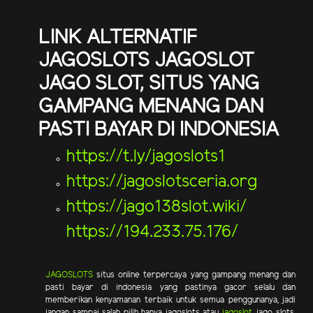
LINK ALTERNATIF
JAGOSLOTS JAGOSLOT
JAGO SLOT, SITUS YANG
GAMPANG MENANG DAN
PASTI BAYAR DI INDONESIA
https://t.ly/jagoslots1
https://jagoslotsceria.org
https://jago138slot.wiki/
https://194.233.75.176/
JAGOSLOTS
situs online terpercaya yang gampang menang dan
pasti bayar di indonesia yang pastinya gacor selalu dan
memberikan kenyamanan terbaik untuk semua penggunanya, jadi
jangan sampai salah pilih hanya jagoslots atau
jagoslot
, jago slots,