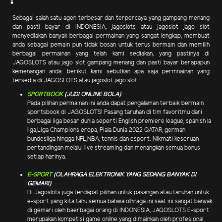
Sebagai salah satu agen terbesar dan terpercaya yang gampang menang
dan pasti bayar di INDONESIA, jagoslots atau jagoslot jago slot
menyediakan banyak berbagai permainan yang sangat lengkap, membuat
anda sebagai pemain pun tidak bosan untuk terus bermain dan memilih
berbagai permainan yang telah kami sediakan, yang pastinya di
JAGOSLOTS atau jago slot gampang menang dan pasti bayar berapapun
kemenangan anda. berikut kami sebutkan apa saja permnainan yang
tersedia di JAGOSLOTS atau jagoslot jago slot :
SPORTBOOK
(JUDI ONLINE BOLA)
Pada pilihan permainan ini anda dapat pengalaman terbaik bermain
sportsbook di JAGOSLOTS! Pasang taruhan di tim favoritmu dari
berbagai liga besar dunia seperti English premiere league, spanish la
liga,Liga Champions eropa, Piala Dunia 2022 QATAR, german
bundesliga hingga NFL,NBA, tennis dan esport. Nikmati keseruan
pertandingan melalui live streaming dan menangkan semua bonus
setiap harinya.
E-SPORT
(OLAHRAGA ELEKTRONIK YANG SEDANG BANYAK DI
GEMARI)
Di Jagoslots juga terdapat pilihan untuk pasangan atau taruhan untuk
e-sport yang kita tahu semua bahwa olhraga ini saat ini sangat banyak
di gemari oleh baerbagai orang di INDONESIA, JAGOSLOTS E-sport
merupakan kompetisi game online yang dimainkan oleh profesional