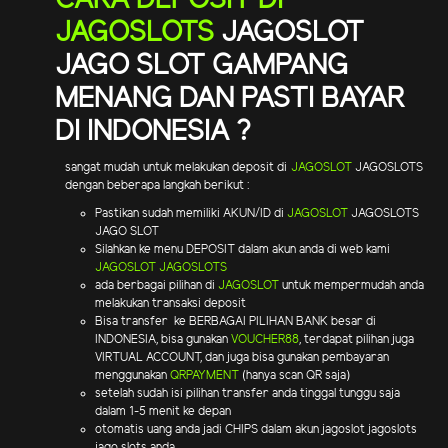
JAGOSLOTS
JAGOSLOT
JAGO SLOT GAMPANG
MENANG DAN PASTI BAYAR
DI INDONESIA ?
sangat mudah untuk melakukan deposit di
JAGOSLOT
JAGOSLOTS
dengan beberapa langkah berikut :
Pastikan sudah memiliki AKUN/ID di
JAGOSLOT
JAGOSLOTS
JAGO SLOT
Silahkan ke menu DEPOSIT dalam akun anda di web kami
JAGOSLOT
JAGOSLOTS
ada berbagai pilihan di
JAGOSLOT
untuk mempermudah anda
melakukan transaksi deposit
Bisa transfer ke BERBAGAI PILIHAN BANK besar di
INDONESIA, bisa gunakan
VOUCHER88
, terdapat pilihan juga
VIRTUAL ACCOUNT, dan juga bisa gunakan pembayaran
menggunakan
QRPAYMENT
(hanya scan QR saja)
setelah sudah isi pilihan transfer anda tinggal tunggu saja
dalam 1-5 menit ke depan
otomatis uang anda jadi CHIPS dalam akun jagoslot jagoslots
jago slots anda