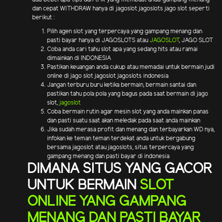
dan cepat WITHDRAW hanya di jagoslot jagoslots jago slot seperti
berikut :
Pilih agen slot yang terpercaya yang gampang menang dan
pasti bayar hanya di JAGOSLOTS atau
JAGOSLOT
, JAGO SLOT
Coba anda cari tahu slot apa yang sedang hits atau ramai
dimainkan di INDONESIA
Pastikan keuangan anda cukup atau memadai untuk bermain judi
online di jago slot jagoslot jagoslots indonesia
Jangan terburu buru ketika bermain, bermain santai dan
pastikan tahu pola pola yang bagus pada saat bermain di jago
slot,
jagoslot
Coba bermain rutin agar mesin slot yang anda mainkan panas
dan pasti suatu saat akan meledak pada saat anda mainkan
Jika sudah merasa profit dan menang dan terbayarkan WD nya,
infokan ke teman teman terdekat anda untuk bergabung
bersama jagoslot atau jagoslots, situs terpercaya yang
gampang menang dan pasti bayar di indonesia
DIMANA SITUS YANG GACOR
UNTUK BERMAIN
SLOT
ONLINE YANG GAMPANG
MENANG DAN PASTI BAYAR