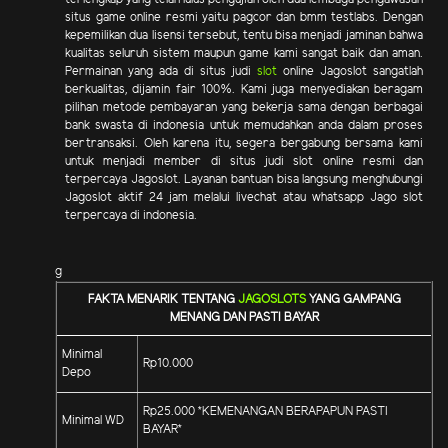
situs game online resmi yaitu pagcor dan bmm testlabs. Dengan
kepemilikan dua lisensi tersebut, tentu bisa menjadi jaminan bahwa
kualitas seluruh sistem maupun game kami sangat baik dan aman.
Permainan yang ada di situs judi
slot
online Jagoslot sangatlah
berkualitas, dijamin fair 100%. Kami juga menyediakan beragam
pilihan metode pembayaran yang bekerja sama dengan berbagai
bank swasta di indonesia untuk memudahkan anda dalam proses
bertransaksi. Oleh karena itu, segera bergabung bersama kami
untuk menjadi member di situs judi slot online resmi dan
terpercaya Jagoslot. Layanan bantuan bisa langsung menghubungi
Jagoslot aktif 24 jam melalui livechat atau whatsapp Jago slot
terpercaya di indonesia.
g
FAKTA MENARIK TENTANG
JAGOSLOTS
YANG GAMPANG
MENANG DAN PASTI BAYAR
Minimal
Rp10.000
Depo
Rp25.000 *KEMENANGAN BERAPAPUN PASTI
Minimal WD
BAYAR*